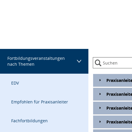
Datentabelle mit 7 Zeilen und 7 Spalten
Menügruppe
Fortbildungsveranstaltungen
nach Themen
Praxisanleit
EDV
Praxisanleit
Empfohlen für Praxisanleiter
Praxisanleit
Fachfortbildungen
Praxisanleit