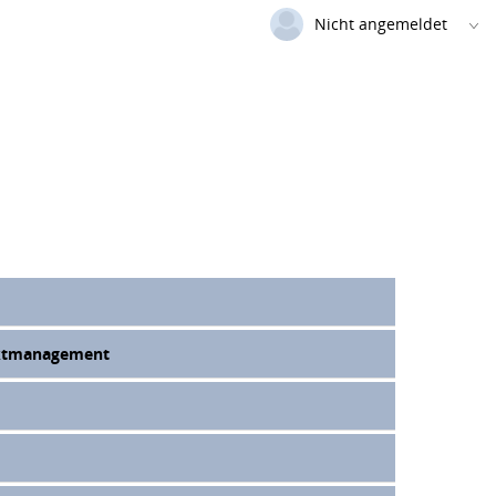
Nicht angemeldet
Deutsch
|
Englisch
Login
Versionsnummer: 2026.1.03.62074
jektmanagement